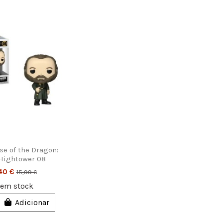
se of the Dragon:
 Hightower 08
40 €
15,99 €
7
em stock
Adicionar