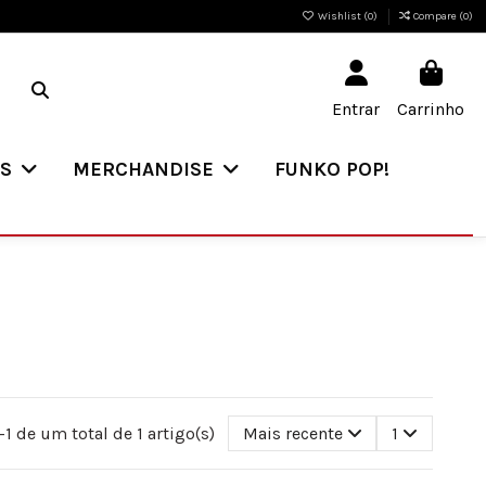
Wishlist (
0
)
Compare (
0
)
Entrar
Carrinho
ES
MERCHANDISE
FUNKO POP!
1 de um total de 1 artigo(s)
Mais recente
1