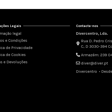
ações Legais
Contacte-nos
rmação legal
Divercentro, Lda.
os e Condições
Rua D. Pedro Cris
C, D 3030-394 C
tica de Privacidade
tica de Cookies
Armazém: 239 049
as e Devoluções
diver@diver.pt
Divercentro • Desd