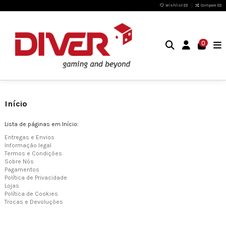
Wishlist (
0
)
Compare (
0
)
0
Início
Lista de páginas em Início:
Entregas e Envios
Informação legal
Termos e Condições
Sobre Nós
Pagamentos
Política de Privacidade
Lojas
Política de Cookies
Trocas e Devoluções