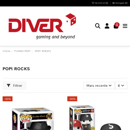
Wishlist (
0
)
Compare (
0
)
0
Início
FUNKO POP!
POP! ROCKS
POP! ROCKS
Filtrar
Mais recente
6
-30%
-30%