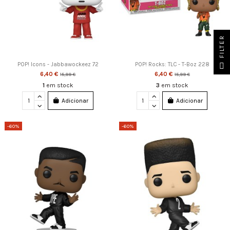
FILTER
POP! Icons - Jabbawockeez 72
POP! Rocks: TLC - T-Boz 228
6,40 €
6,40 €
15,99 €
15,99 €
1
em stock
3
em stock
Adicionar
Adicionar
-60%
-60%