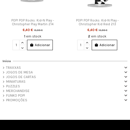
POP! POP Rocks: Kid-N Play -
POP! POP Rocks: Kid-N Play -
Christopher Play Martin 214
Christopher Kid Reid 213
6,40 €
6,40 €
15,99 €
15,99 €
1
em stock
2
em stock
Adicionar
Adicionar
Início
TRAXXAS
JOGOS DE MESA
JOGOS DE CARTAS
MINIATURAS
PUZZLES
MERCHANDISE
FUNKO POP!
PROMOÇÕES