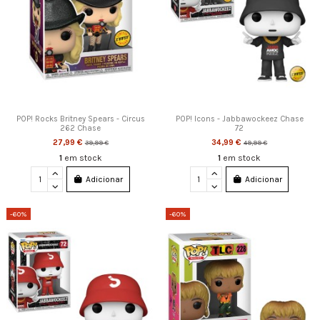
POP! Rocks Britney Spears - Circus
POP! Icons - Jabbawockeez Chase
262 Chase
72
27,99 €
34,99 €
39,99 €
49,99 €
1
em stock
1
em stock
Adicionar
Adicionar
-60%
-60%