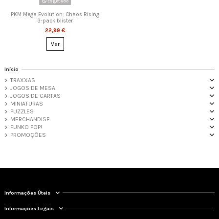
Esgotado
PKM Mega Evolution: Chaos Rising
3-pack blister
22,99 €
Ver
Início
TRAXXAS
JOGOS DE MESA
JOGOS DE CARTAS
MINIATURAS
PUZZLES
MERCHANDISE
FUNKO POP!
PROMOÇÕES
Informações Úteis
Informações Legais