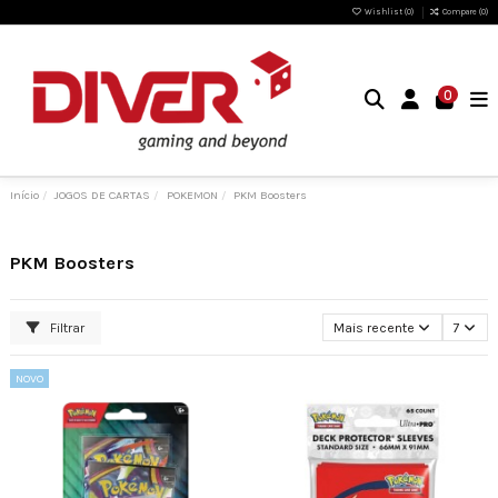
Wishlist (
0
)
Compare (
0
)
0
Início
JOGOS DE CARTAS
POKEMON
PKM Boosters
PKM Boosters
Filtrar
Mais recente
7
NOVO