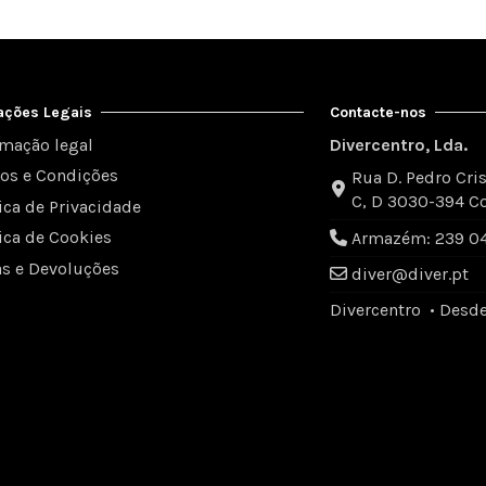
ações Legais
Contacte-nos
rmação legal
Divercentro, Lda.
os e Condições
Rua D. Pedro Cris
C, D 3030-394 C
tica de Privacidade
tica de Cookies
Armazém: 239 049
as e Devoluções
diver@diver.pt
Divercentro • Desd