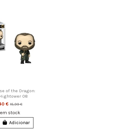
se of the Dragon:
 Hightower 08
40 €
15,99 €
7
em stock
Adicionar