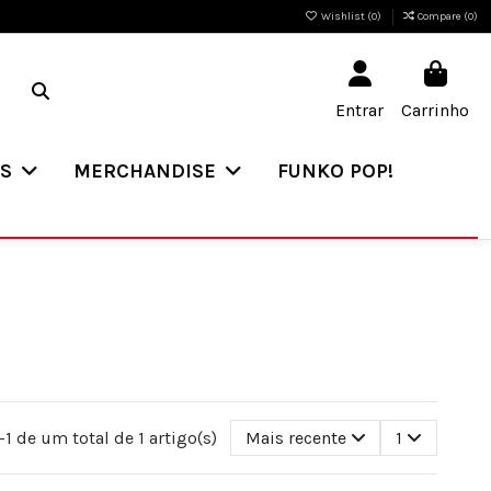
Wishlist (
0
)
Compare (
0
)
Entrar
Carrinho
ES
MERCHANDISE
FUNKO POP!
1 de um total de 1 artigo(s)
Mais recente
1