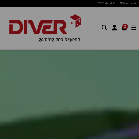
Wishlist (
0
)
Compare (
0
)
0