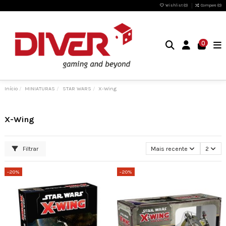
Wishlist (
0
)
Compare (
0
)
0
Início
MINIATURAS
STAR WARS
X-Wing
X-Wing
Filtrar
Mais recente
2
-20%
-20%