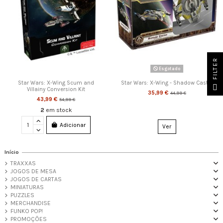
FILTER
Esgotado
Star Wars: X-Wing Scum and
Star Wars: X-Wing - Shadow Caster
Villainy Conversion Kit
35,99 €
44,99 €
43,99 €
54,99 €
2
em stock
Adicionar
Ver
Início
TRAXXAS
JOGOS DE MESA
JOGOS DE CARTAS
MINIATURAS
PUZZLES
MERCHANDISE
FUNKO POP!
PROMOÇÕES