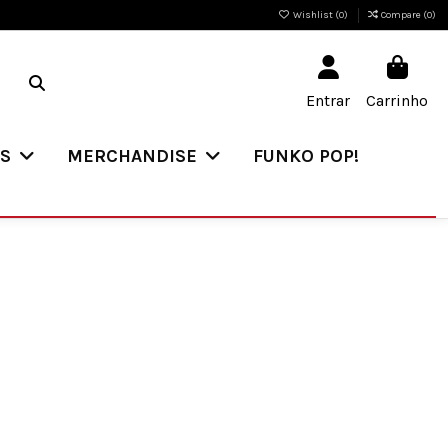
Wishlist (
0
)
Compare (
0
)
Entrar
Carrinho
ES
MERCHANDISE
FUNKO POP!