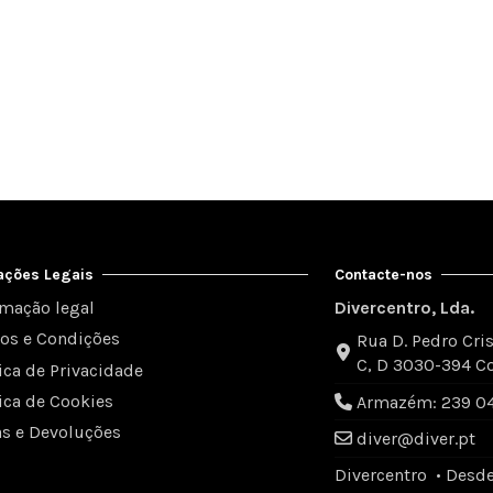
ações Legais
Contacte-nos
rmação legal
Divercentro, Lda.
os e Condições
Rua D. Pedro Cris
C, D 3030-394 C
tica de Privacidade
tica de Cookies
Armazém: 239 049
as e Devoluções
diver@diver.pt
Divercentro • Desd