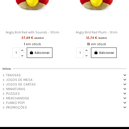
Angry Bird Red with Sounds - 30cm
Angry Bird Red Plush - 12cm
37,49 €
12,74 €
49,99 €
16,99 €
1
em stock
15
em stock
Adicionar
Adicionar
Início
TRAXXAS
JOGOS DE MESA
JOGOS DE CARTAS
MINIATURAS
PUZZLES
MERCHANDISE
FUNKO POP!
PROMOÇÕES