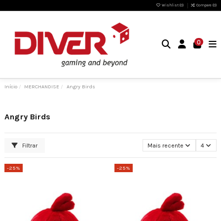
Wishlist (
0
)
Compare (
0
)
0
Início
MERCHANDISE
Angry Birds
Angry Birds
Filtrar
Mais recente
4
-25%
-25%