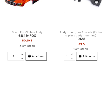
Slash Fox Clipless Body
Body mount, rear/ inserts (2) (for
6849-FOX
clipless body mounting)
10125
80,99 €
11,95 €
4
em stock
1
em stock
Adicionar
Adicionar