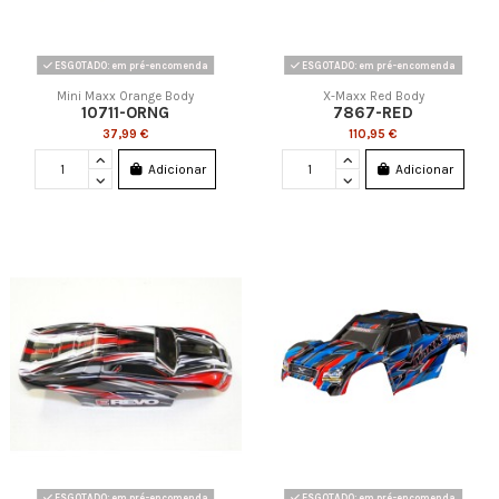
ESGOTADO: em pré-encomenda
ESGOTADO: em pré-encomenda
Mini Maxx Orange Body
X-Maxx Red Body
10711-ORNG
7867-RED
37,99 €
110,95 €
Adicionar
Adicionar
ESGOTADO: em pré-encomenda
ESGOTADO: em pré-encomenda