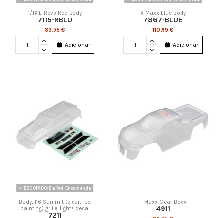
1/16 E-Revo Red Body
X-Maxx Blue Body
7115-RBLU
7867-BLUE
33,95 €
110,99 €
Adicionar
Adicionar
ESGOTADO: Em Pré-Encomenda
Body, 116 Summit (clear, req
T-Maxx Clear Body
4911
painting) grille, lights decal
7211