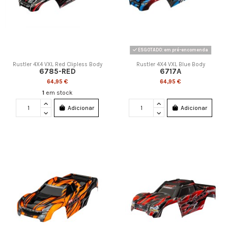
ESGOTADO: em pré-encomenda
Rustler 4X4 VXL Red Clipless Body
Rustler 4X4 VXL Blue Body
6785-RED
6717A
64,95 €
64,95 €
1
em stock
Adicionar
Adicionar