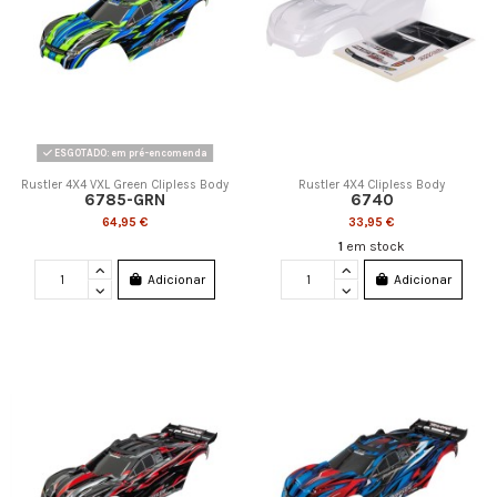
ESGOTADO: em pré-encomenda
Rustler 4X4 VXL Green Clipless Body
Rustler 4X4 Clipless Body
6785-GRN
6740
64,95 €
33,95 €
1
em stock
Adicionar
Adicionar