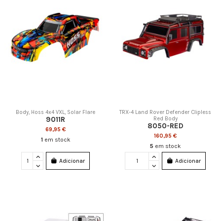
Body, Hoss 4x4 VXL, Solar Flare
TRX-4 Land Rover Defender Clipless
9011R
Red Body
8050-RED
69,95 €
160,95 €
1
em stock
5
em stock
Adicionar
Adicionar