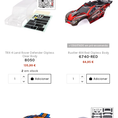
ESGOTADO: em pré-encomenda
TRX-4 Land Rover Defender Clipless
Rustler 4X4 Red Clipless Body
6740-RED
Clear Body
8050
64,95 €
135,99 €
2
em stock
Adicionar
Adicionar