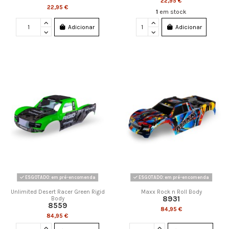
22,95 €
22,95 €
1
em stock
Adicionar
Adicionar
ESGOTADO: em pré-encomenda
ESGOTADO: em pré-encomenda
Unlimited Desert Racer Green Rigid
Maxx Rock n Roll Body
8931
Body
8559
84,95 €
84,95 €