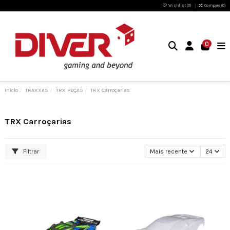
Wishlist (
0
)
Compare (
0
)
0
Início
TRAXXAS
TRX PEÇAS
TRX Carroçarias
TRX Carroçarias
Filtrar
Mais recente
24