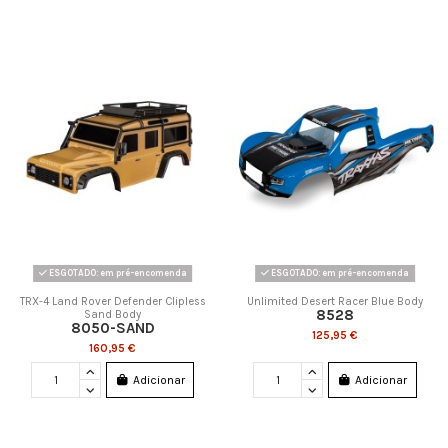
ESGOTADO: em pré-encomenda
ESGOTADO: em pré-encomenda
TRX-4 Land Rover Defender Clipless
Unlimited Desert Racer Blue Body
8528
Sand Body
8050-SAND
125,95 €
160,95 €
Adicionar
Adicionar