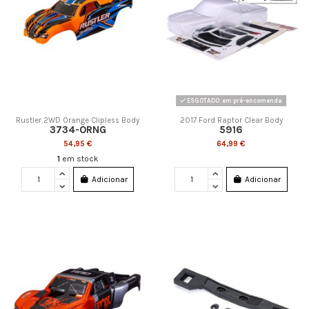
ESGOTADO: em pré-encomenda
Rustler 2WD Orange Clipless Body
2017 Ford Raptor Clear Body
3734-ORNG
5916
54,95 €
64,99 €
1
em stock
Adicionar
Adicionar