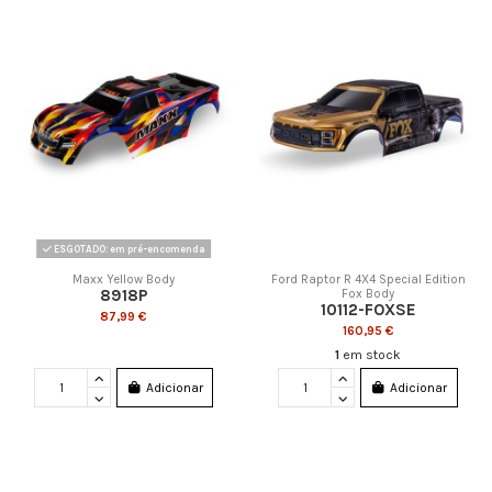
ESGOTADO: em pré-encomenda
Maxx Yellow Body
Ford Raptor R 4X4 Special Edition
8918P
Fox Body
10112-FOXSE
87,99 €
160,95 €
1
em stock
Adicionar
Adicionar