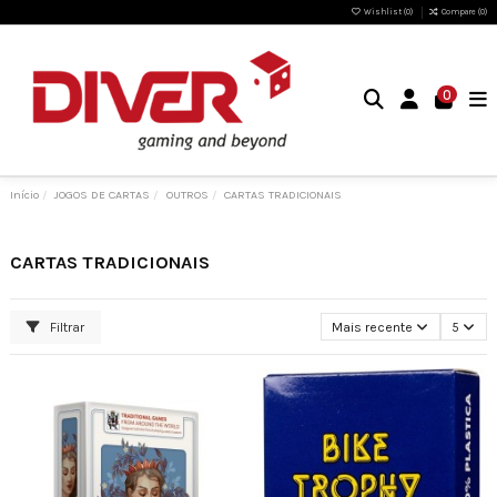
Wishlist (
0
)
Compare (
0
)
0
Início
JOGOS DE CARTAS
OUTROS
CARTAS TRADICIONAIS
CARTAS TRADICIONAIS
Filtrar
Mais recente
5