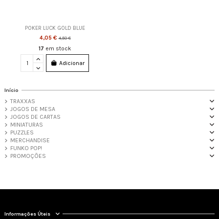
POKER LUCK GOLD BLUE
4,05 €
4,50 €
17
em stock
Adicionar
Início
TRAXXAS
JOGOS DE MESA
JOGOS DE CARTAS
MINIATURAS
PUZZLES
MERCHANDISE
FUNKO POP!
PROMOÇÕES
Informações Úteis