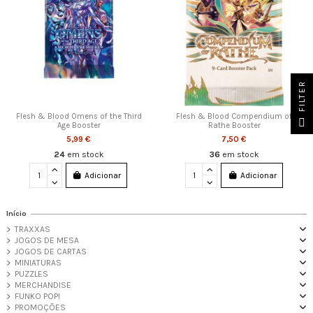
FILTER
Flesh & Blood Omens of the Third
Flesh & Blood Compendium of
Age Booster
Rathe Booster
5,99 €
7,50 €
24
em stock
36
em stock
Adicionar
Adicionar
Início
TRAXXAS
JOGOS DE MESA
JOGOS DE CARTAS
MINIATURAS
PUZZLES
MERCHANDISE
FUNKO POP!
PROMOÇÕES