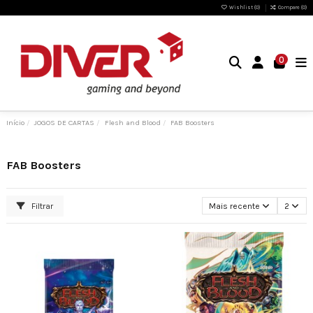
Wishlist (
0
)
Compare (
0
)
0
Início
JOGOS DE CARTAS
Flesh and Blood
FAB Boosters
FAB Boosters
Filtrar
Mais recente
2