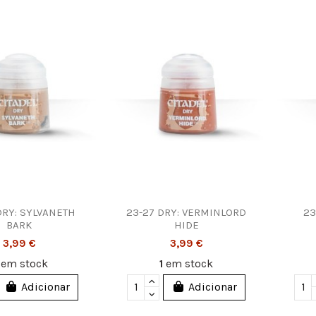
DRY: SYLVANETH
23-27 DRY: VERMINLORD
23
BARK
HIDE
3,99 €
3,99 €
4
em stock
1
em stock
Adicionar
Adicionar