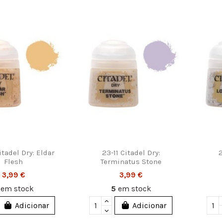
tadel Dry: Eldar
23-11 Citadel Dry:
2
Flesh
Terminatus Stone
3,99 €
3,99 €
5
em stock
5
em stock
Adicionar
Adicionar