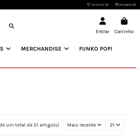
Wishlist (
0
)
Compare (
0
)
Entrar
Carrinho
ES
MERCHANDISE
FUNKO POP!
de um total de 21 artigo(s)
Mais recente
21