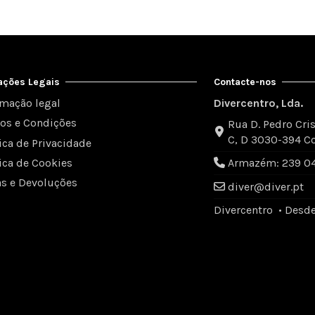
ações Legais
Contacte-nos
rmação legal
Divercentro, Lda.
os e Condições
Rua D. Pedro Cris
C, D 3030-394 C
tica de Privacidade
tica de Cookies
Armazém: 239 049
as e Devoluções
diver@diver.pt
Divercentro • Desd