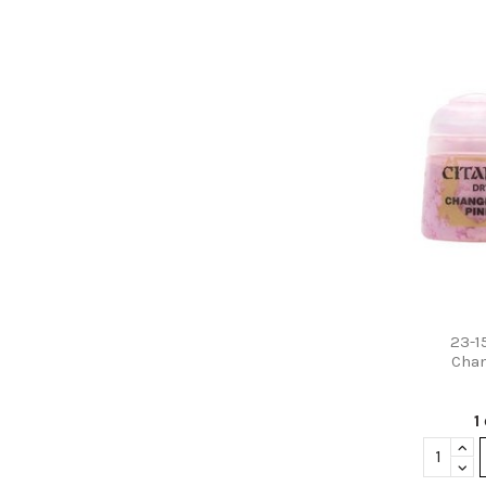
23-1
Chan
1