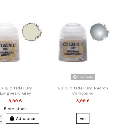
Esgotado
3-12 Citadel Dry:
23-13 Citadel Dry: Necron
Longbeard Grey
Compound
3,99 €
3,99 €
5
em stock
Adicionar
Ver