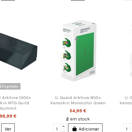
ações Legais
Contacte-nos
rmação legal
Divercentro, Lda.
os e Condições
Rua D. Pedro Cris
C, D 3030-394 C
tica de Privacidade
tica de Cookies
Armazém: 239 049
as e Devoluções
diver@diver.pt
Esgotado
Divercentro • Desd
d Arkhive 1000+
U. Guard Arkhive 800+
U. 
kin MTG Guild
Xenoskin Monocolor Green
Xenos
Summit
54,99 €
96,99 €
2
em stock
Ver
Adicionar