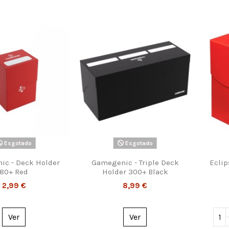
Esgotado
Esgotado
c - Deck Holder
Gamegenic - Triple Deck
Eclip
80+ Red
Holder 300+ Black
2,99 €
8,99 €
Ver
Ver