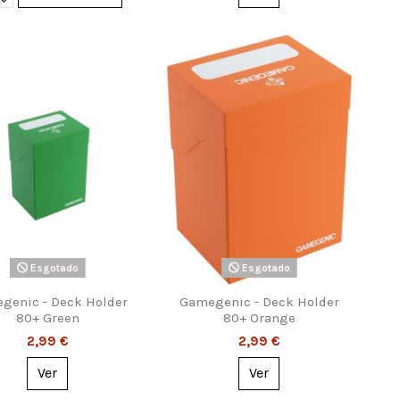
Esgotado
Esgotado
genic - Deck Holder
Gamegenic - Deck Holder
80+ Green
80+ Orange
2,99 €
2,99 €
Ver
Ver