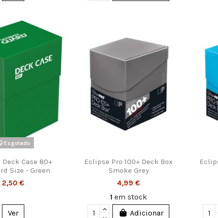
Esgotado
d Deck Case 80+
Eclipse Pro 100+ Deck Box
Eclip
rd Size - Green
Smoke Grey
2,50 €
4,99 €
1
em stock
Ver
Adicionar