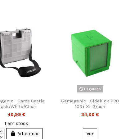
Esgotado
genic - Game Castle
Gamegenic - Sidekick PRO
lack/White/Clear
100+ XL Green
49,99 €
34,99 €
1
em stock
Adicionar
Ver