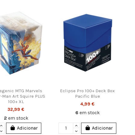
genic MTG Marvels
Eclipse Pro 100+ Deck Box
r-Man Art Squire PLUS
Pacific Blue
100+ XL
4,99 €
32,99 €
6
em stock
2
em stock
Adicionar
Adicionar