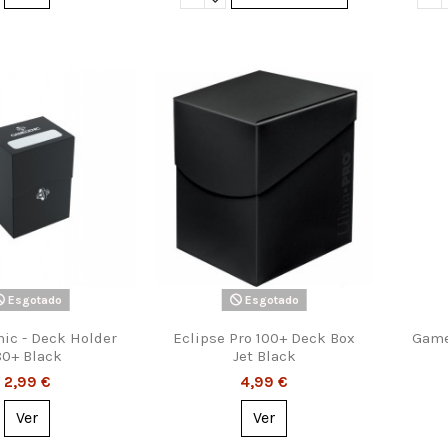
Esgotado
Esgotado
c - Deck Holder
Eclipse Pro 100+ Deck Box
Game
80+ Black
Jet Black
2,99 €
4,99 €
Ver
Ver