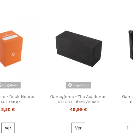
Esgotado
Esgotado
c - Deck Holder
Gamegenic - The Academic
Game
0+ Orange
133+ XL Black/Black
B
3,50 €
49,99 €
Ver
Ver