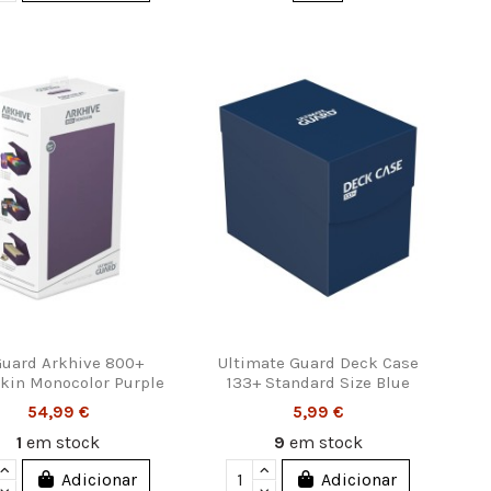
Controle a sua privacidade
to, 53 Sala
oimbra
 612 | Loja: 962 872 378
e 1992
Guard Arkhive 800+
Ultimate Guard Deck Case
kin Monocolor Purple
133+ Standard Size Blue
54,99 €
5,99 €
1
em stock
9
em stock
Adicionar
Adicionar