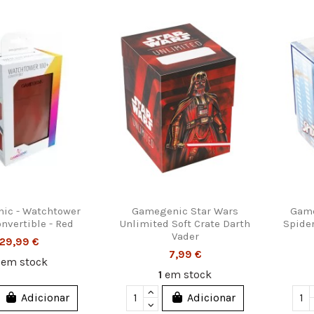
ic - Watchtower
Gamegenic Star Wars
Game
nvertible - Red
Unlimited Soft Crate Darth
Spide
Vader
29,99 €
7,99 €
3
em stock
1
em stock
Adicionar
Adicionar