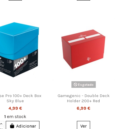
Esgotado
se Pro 100+ Deck Box
Gamegenic - Double Deck
Sky Blue
Holder 200+ Red
4,99 €
6,99 €
1
em stock
Adicionar
Ver