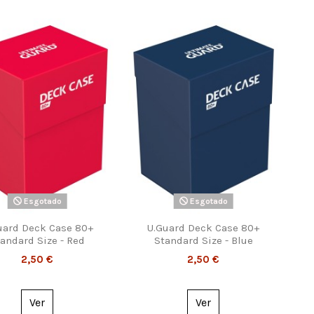
Esgotado
Esgotado
uard Deck Case 80+
U.Guard Deck Case 80+
andard Size - Red
Standard Size - Blue
2,50 €
2,50 €
Ver
Ver