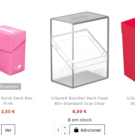
Esgotado
 Solid Deck Box -
U.Guard Boulder Deck Case
U.G
Pink
60+ Standard Size Clear
St
2,50 €
8,99 €
3
em stock
Ver
Adicionar