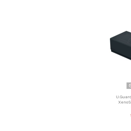
Informações Úteis
Inform
Sobre Nós
Info
Entregas e Envios
Term
Pagamentos
Polí
Lojas
Polí
Contacte-nos
Troc
U.Guar
XenoS
Siga-nos
Newsletter