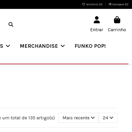
Wishlist (
0
)
Compare (
0
)
Entrar
Carrinho
ES
MERCHANDISE
FUNKO POP!
 um total de 135 artigo(s)
Mais recente
24