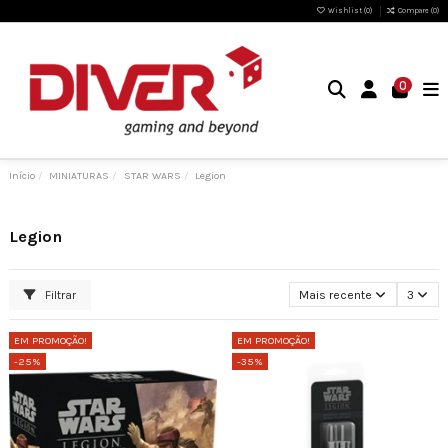
Wishlist (
0
)
Compare (
0
)
0
Início
MINIATURAS
STAR WARS
Legion
Legion
Filtrar
Mais recente
3
EM PROMOÇÃO!
EM PROMOÇÃO!
-25%
-35%