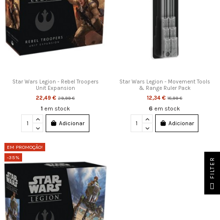
Star Wars Legion - Rebel Troopers
Star Wars Legion - Movement Tools
Unit Expansion
& Range Ruler Pack
22,49 €
12,34 €
29,99 €
18,99 €
1
em stock
6
em stock
Adicionar
Adicionar
EM PROMOÇÃO!
-35%
FILTER