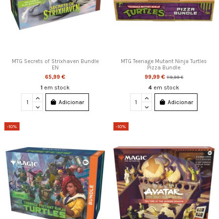
MTG Secrets of Strixhaven Bundle
MTG Teenage Mutant Ninja Turtles
EN
Pizza Bundle
65,99 €
99,99 €
119,99 €
1
em stock
4
em stock
Adicionar
Adicionar
-10%
-10%