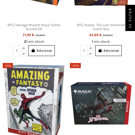
FILTER
MTG Teenage Mutant Ninja Turtles
MTG Avatar: The Last Airbender
Bundle EN
Scene Box
71,99 €
44,99 €
79,99 €
49,99 €
21
em stock
1
em stock
Adicionar
Adicionar
-30%
-35%