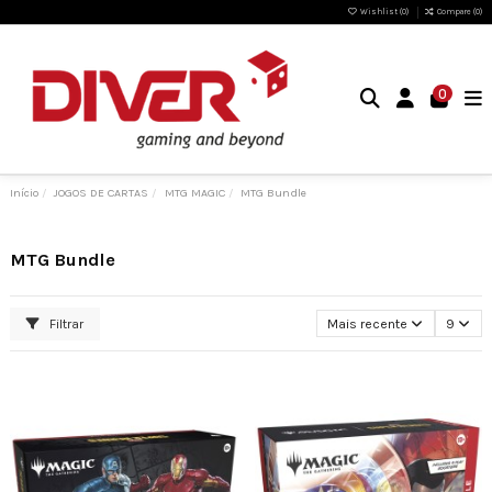
Wishlist (
0
)
Compare (
0
)
0
Início
JOGOS DE CARTAS
MTG MAGIC
MTG Bundle
MTG Bundle
Filtrar
Mais recente
9