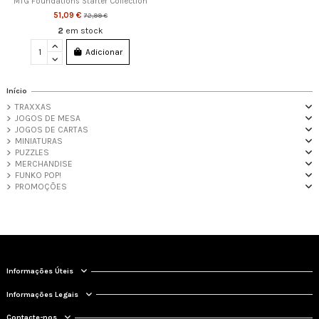
MTG Foundations Starter Collection
51,09 €
72,99 €
2
em stock
Adicionar
Início
TRAXXAS
JOGOS DE MESA
JOGOS DE CARTAS
MINIATURAS
PUZZLES
MERCHANDISE
FUNKO POP!
PROMOÇÕES
Informações Úteis
Informações Legais
Contacte-nos