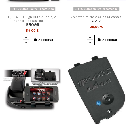
ESGOTADO: Em Pré-Encomenda
ESGOTADO: em pré-encomenda
TQi 2.4 GHz High Output radio, 2-
Recpetor, micro 2.4 Ghz (4-canais)
2217
channel, Traxxas Link enabl
6509R
39,00 €
119,00 €
Adicionar
Adicionar