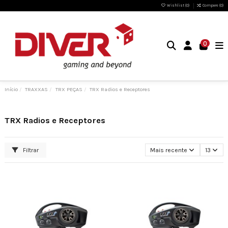
Wishlist (
0
)
Compare (
0
)
0
Início
TRAXXAS
TRX PEÇAS
TRX Radios e Receptores
TRX Radios e Receptores
Filtrar
Mais recente
13