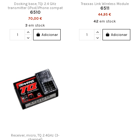
Docking base, TQi 2.4 GHz
Traxxas Link Wireless Module
6511
transmitter (iPod/iPhone compat
6510
44,95 €
70,00 €
42
em stock
3
em stock
Adicionar
Adicionar
Receiver, micro, TQ 2.4GHz (3-
channel)