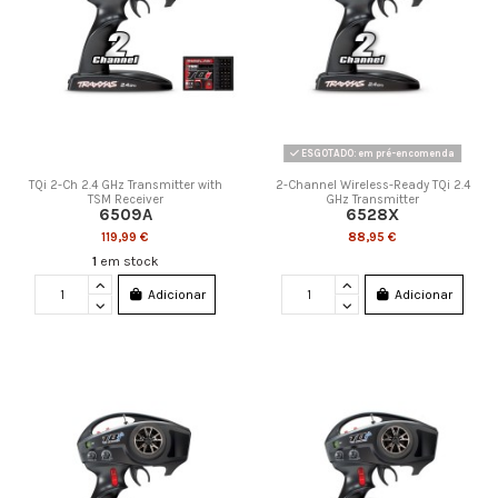
ESGOTADO: em pré-encomenda
TQi 2-Ch 2.4 GHz Transmitter with
2-Channel Wireless-Ready TQi 2.4
TSM Receiver
GHz Transmitter
6509A
6528X
119,99 €
88,95 €
1
em stock
Adicionar
Adicionar