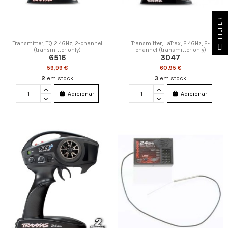
FILTER
Transmitter, TQ 2.4GHz, 2-channel
Transmitter, LaTrax, 2.4GHz, 2-
(transmitter only)
channel (transmitter only)
6516
3047
59,99 €
60,95 €
2
em stock
3
em stock
Adicionar
Adicionar