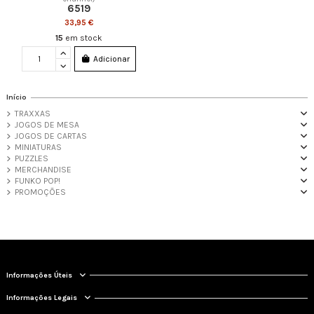
6519
33,95 €
15
em stock
Adicionar
Início
TRAXXAS
JOGOS DE MESA
JOGOS DE CARTAS
MINIATURAS
PUZZLES
MERCHANDISE
FUNKO POP!
PROMOÇÕES
Informações Úteis
Informações Legais