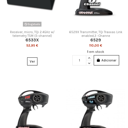
Esgotado
Receiver, micro, TQi 2.4GHz w/
6529X Transmitter, TQi Traxxas Link
telemetry TSM (5-channel)
enabled,3 -Channe
6533X
6529
52,95 €
110,00 €
1
em stock
Adicionar
Ver