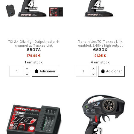
TQi 2.4 GHz High Output radio, 4-
Transmitter, TQi Traxxas Link
channel w/ Traxxas Link
enabled, 2.4GHz high output
6507A
6530X
179,99 €
91,95 €
1
em stock
4
em stock
Adicionar
Adicionar