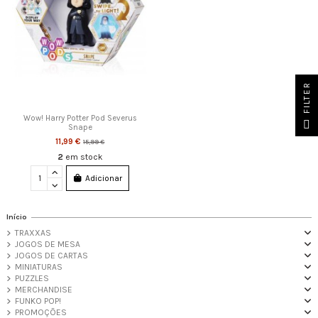
FILTER
Wow! Harry Potter Pod Severus
Snape
11,99 €
15,99 €
2
em stock
Adicionar
Início
TRAXXAS
JOGOS DE MESA
JOGOS DE CARTAS
MINIATURAS
PUZZLES
MERCHANDISE
FUNKO POP!
PROMOÇÕES