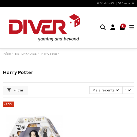
Wishlist (
0
)
Compare (
0
)
0
Início
MERCHANDISE
Harry Potter
Harry Potter
Filtrar
Mais recente
1
-25%