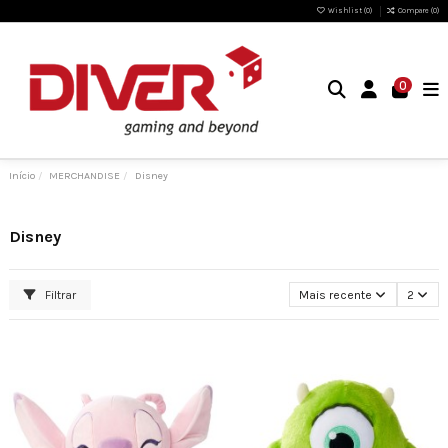
Wishlist (
0
)
Compare (
0
)
0
Início
MERCHANDISE
Disney
Disney
Filtrar
Mais recente
2