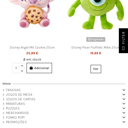
FILTER
Esgotado
Disney Angel Mit Cookie 25cm
Disney Pixar Flufflets Mike 25cm
25,99 €
19,99 €
2
em stock
Adicionar
Ver
Início
TRAXXAS
JOGOS DE MESA
JOGOS DE CARTAS
MINIATURAS
PUZZLES
MERCHANDISE
FUNKO POP!
PROMOÇÕES