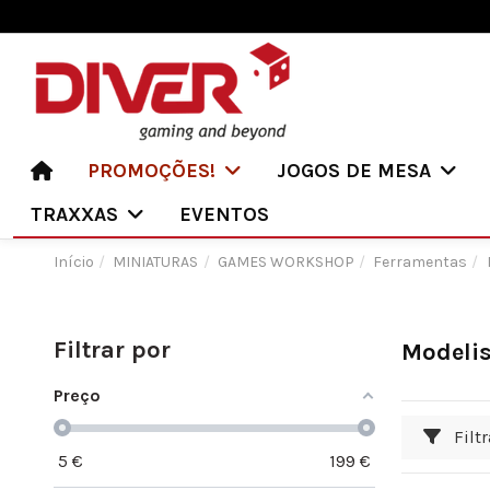
PROMOÇÕES!
JOGOS DE MESA
TRAXXAS
EVENTOS
Início
MINIATURAS
GAMES WORKSHOP
Ferramentas
Filtrar por
Modeli
Preço
Filtr
5
€
199
€