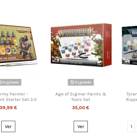
Esgotado
Esgotado
rmy Painter -
Age of Sigmar Paints &
Tyra
t Starter Set 2.0
Tools Set
Ripp
39,99 €
35,00 €
Ver
Ver