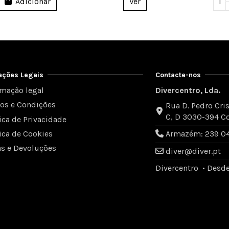
Adicionar
Ver
ações Legais
Contacte-nos
rmação legal
Divercentro, Lda.
os e Condições
Rua D. Pedro Cris
C, D 3030-394 C
tica de Privacidade
tica de Cookies
Armazém: 239 049
as e Devoluções
diver@diver.pt
Divercentro • Desd