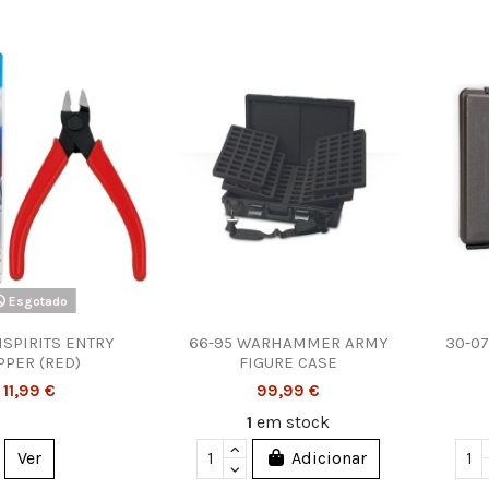
Esgotado
SPIRITS ENTRY
66-95 WARHAMMER ARMY
30-0
PPER (RED)
FIGURE CASE
11,99 €
99,99 €
1
em stock
Ver
Adicionar