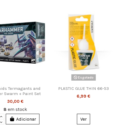
Esgotado
nids Termagants and
PLASTIC GLUE THIN 66-53
er Swarm + Paint Set
6,99 €
30,00 €
8
em stock
Adicionar
Ver