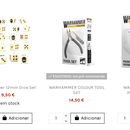
ESGOTADO: em pré-encomenda
r 12mm Dice Set
WARHAMMER COLOUR TOOL
WA
SET
P
9,50 €
14,50 €
2
em stock
Adicionar
Adicionar