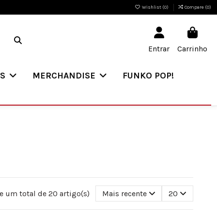
Wishlist (
0
)
Compare (
0
)
Entrar
Carrinho
ES
MERCHANDISE
FUNKO POP!
 um total de 20 artigo(s)
Mais recente
20