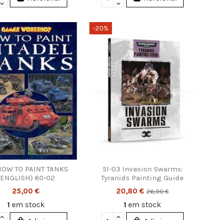
-20%
HOW TO PAINT TANKS
51-03 Invasion Swarms:
(ENGLISH) 60-02
Tyranids Painting Guide
25,00 €
20,80 €
26,00 €
1
em stock
1
em stock