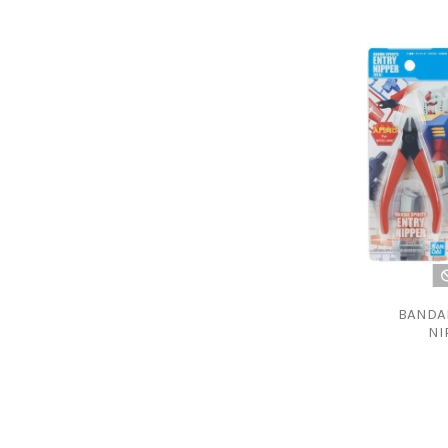
BANDAI
NI